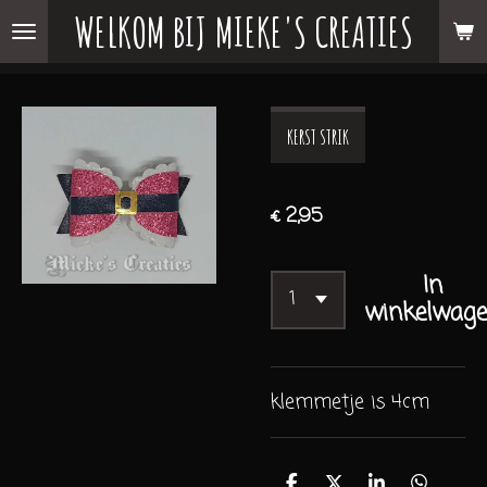
WELKOM BIJ MIEKE'S CREATIES
Ga
direct
naar
de
KERST STRIK
hoofdinhoud
€ 2,95
In
winkelwag
klemmetje is 4cm