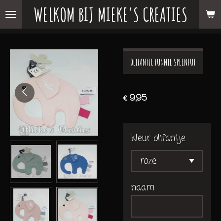
WELKOM BIJ MIEKE'S CREATIES
Ga
direct
naar
de
OLIFANTJE FUNNIE SPEENTUT
hoofdinhoud
€ 9,95
kleur olifantje
naam