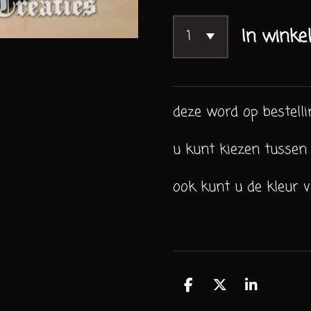
In winke
deze word op bestell
u kunt kiezen tussen
ook kunt u de kleur v
D
D
S
e
e
h