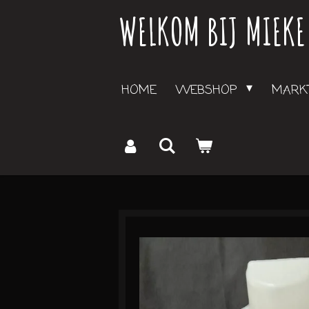
WELKOM BIJ MIEKE
Ga
direct
naar
de
HOME
WEBSHOP
MARKT
hoofdinhoud