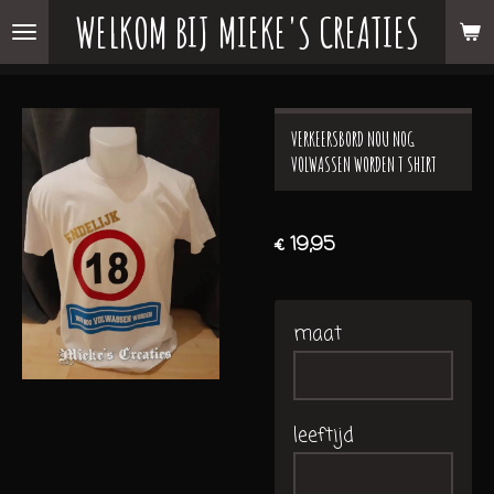
WELKOM BIJ MIEKE'S CREATIES
Ga
direct
naar
de
VERKEERSBORD NOU NOG
hoofdinhoud
VOLWASSEN WORDEN T SHIRT
€ 19,95
maat
leeftijd