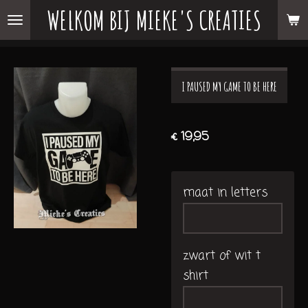
WELKOM BIJ MIEKE'S CREATIES
Ga
direct
naar
de
I PAUSED MY GAME TO BE HERE
hoofdinhoud
€ 19,95
maat in letters
zwart of wit t
shirt