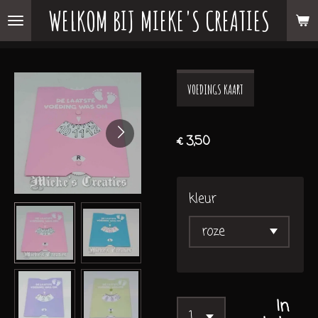
WELKOM BIJ MIEKE'S CREATIES
Ga
direct
naar
de
VOEDINGS KAART
hoofdinhoud
€ 3,50
kleur
In